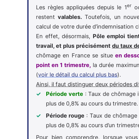
er
Les règles appliquées depuis le 1
oc
restent
valables.
Toutefois, un nouve
calcul de votre durée d’indemnisation
En effet, désormais,
Pôle emploi tien
travail, et plus précisément
du taux 
chômage en France se situe
en desso
point en 1 trimestre,
la durée maximum
(
voir le détail du calcul plus bas
).
Ainsi, il faut distinguer deux périodes di
Période verte
: Taux de chômage i
plus de 0,8% au cours du trimestre.
Période rouge
: Taux de chômage 
plus de 0,8% au cours d’un trimestr
Pour bien comprendre, lorsque vous