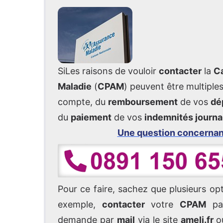
SiLes raisons de vouloir
contacter
la
Ca
Maladie
(
CPAM
) peuvent être multiple
compte, du
remboursement
de vos
dé
du
paiement
de vos
indemnités journa
Une question concerna
Pour ce faire, sachez que plusieurs op
exemple,
contacter
votre
CPAM
p
demande par
mail
via le site
ameli.fr
ou